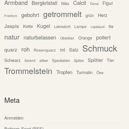
Armband
Calcit
Bergkristall
Figur
blau
Donut
getrommelt
gebohrt
Herz
grün
Freeform
Jaspis
Kugel
Kette
Lampe
lila
Labradorit
Lapislazuli
natur
naturbelassen
poliert
Orange
Obsidian
Schmuck
roh
quarz
Salz
rot
Rosenquarz
Splitter
Schwarz
Tier
Speckstein
silber
Spitze
Selenit
Trommelstein
Tropfen
Turmalin
Öse
Meta
Anmelden
Beitrags-Feed (
RSS
)