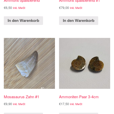
Ammonit opalisierend
Ammonit opalisierend #1
€
6,50
€
79,00
inkl. MwSt
inkl. MwSt
In den Warenkorb
In den Warenkorb
Mosasaurus Zahn #1
Ammoniten Paar 3-4cm
€
9,90
€
17,50
inkl. MwSt
inkl. MwSt