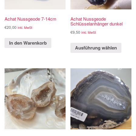
Achat Nussgeode 7-14cm
Achat Nussgeode
Schlüsselanhänger dunkel
€
20,00
inkl. MwSt
€
9,50
inkl. MwSt
In den Warenkorb
Ausführung wählen