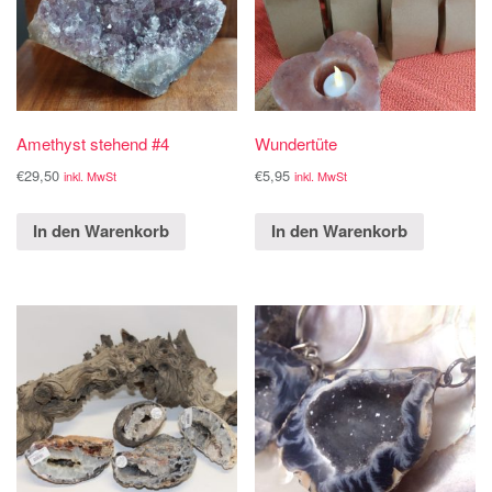
Amethyst stehend #4
Wundertüte
€
29,50
€
5,95
inkl. MwSt
inkl. MwSt
In den Warenkorb
In den Warenkorb