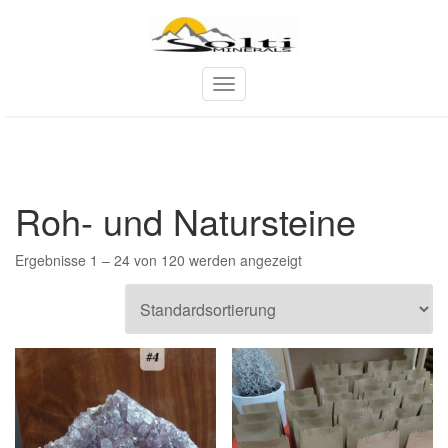
Skip
to
content
T
o
g
g
l
e
Roh- und Natursteine
n
a
v
Ergebnisse 1 – 24 von 120 werden angezeigt
i
g
a
t
i
o
n