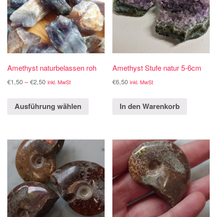
Amethyst naturbelassen roh
Amethyst Stufe natur 5-6cm
€
1,50
–
€
2,50
€
6,50
inkl. MwSt
inkl. MwSt
Ausführung wählen
In den Warenkorb