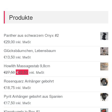
Produkte
Panther aus schwarzem Onyx #2
€
29,00
inkl. MwSt
Glücksbäumchen, Lebensbaum
€
13,50
inkl. MwSt
Howlith Massagestab 9,8cm
€
27,50
€
22,50
inkl. MwSt
Rosenquarz Anhänger gebohrt
€
18,75
inkl. MwSt
Pyrit Anhänger gebohrt aus Spanien
€
17,50
inkl. MwSt
Klangkugeln in Box #1