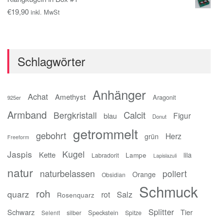
€
19,90
inkl. MwSt
Schlagwörter
Anhänger
Achat
Amethyst
Aragonit
925er
Armband
Calcit
Bergkristall
Figur
blau
Donut
getrommelt
gebohrt
Herz
grün
Freeform
Jaspis
Kugel
Kette
Lampe
lila
Labradorit
Lapislazuli
natur
naturbelassen
poliert
Orange
Obsidian
Schmuck
roh
quarz
Salz
rot
Rosenquarz
Splitter
Schwarz
Tier
Speckstein
silber
Spitze
Selenit