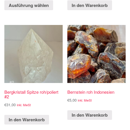
Ausführung wählen
In den Warenkorb
Bergkristall Spitze roh/poliert
Bernstein roh Indonesien
#2
€
5,00
inkl. MwSt
€
31,00
inkl. MwSt
In den Warenkorb
In den Warenkorb