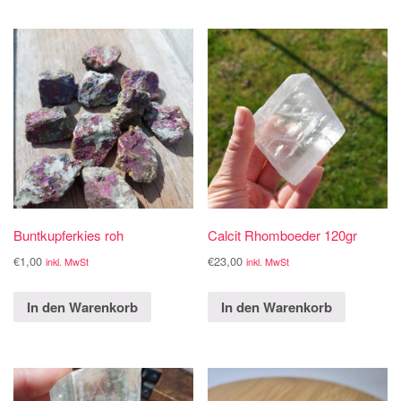
Buntkupferkies roh
Calcit Rhomboeder 120gr
€
1,00
€
23,00
inkl. MwSt
inkl. MwSt
In den Warenkorb
In den Warenkorb