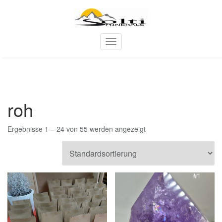
Skip
to
content
T
o
g
g
l
e
roh
n
a
v
Ergebnisse 1 – 24 von 55 werden angezeigt
i
g
a
t
i
o
n