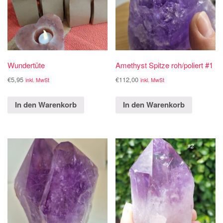
Wundertüte
Amethyst Spitze roh/poliert #1
€
5,95
€
112,00
inkl. MwSt
inkl. MwSt
In den Warenkorb
In den Warenkorb