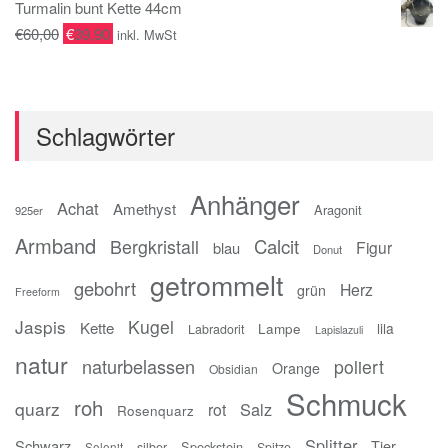
Turmalin bunt Kette 44cm
€
60,00
€
39,90
inkl. MwSt
Schlagwörter
Anhänger
Achat
Amethyst
Aragonit
925er
Armband
Calcit
Bergkristall
Figur
blau
Donut
getrommelt
gebohrt
Herz
grün
Freeform
Jaspis
Kugel
Kette
Lampe
lila
Labradorit
Lapislazuli
natur
naturbelassen
poliert
Orange
Obsidian
Schmuck
roh
quarz
Salz
rot
Rosenquarz
Splitter
Schwarz
Tier
Speckstein
silber
Spitze
Selenit