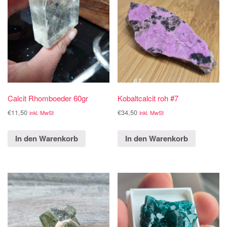
Calcit Rhomboeder 60gr
Kobaltcalcit roh #7
€
11,50
€
34,50
inkl. MwSt
inkl. MwSt
In den Warenkorb
In den Warenkorb