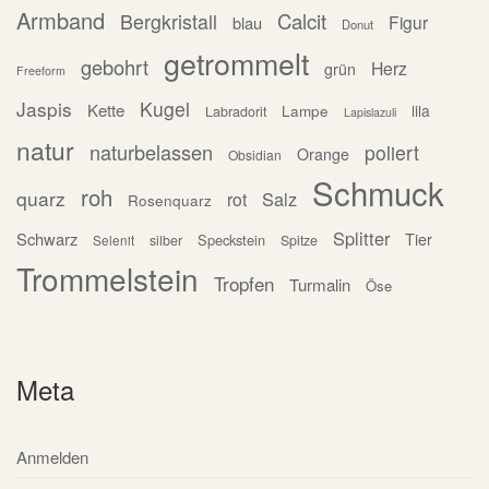
Armband
Calcit
Bergkristall
Figur
blau
Donut
getrommelt
gebohrt
Herz
grün
Freeform
Jaspis
Kugel
Kette
Lampe
lila
Labradorit
Lapislazuli
natur
naturbelassen
poliert
Orange
Obsidian
Schmuck
roh
quarz
Salz
rot
Rosenquarz
Splitter
Schwarz
Tier
Speckstein
silber
Spitze
Selenit
Trommelstein
Tropfen
Turmalin
Öse
Meta
Anmelden