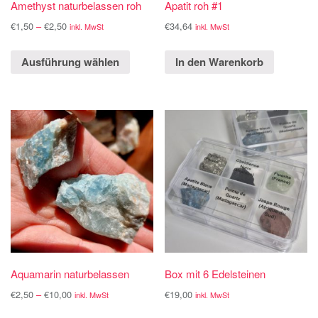
Amethyst naturbelassen roh
Apatit roh #1
€
1,50
–
€
2,50
€
34,64
inkl. MwSt
inkl. MwSt
Ausführung wählen
In den Warenkorb
Aquamarin naturbelassen
Box mit 6 Edelsteinen
€
2,50
–
€
10,00
€
19,00
inkl. MwSt
inkl. MwSt