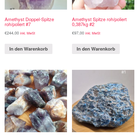
Amethyst Doppel-Spitze
Amethyst Spitze roh/poliert
roh/poliert #7
0,387kg #2
€
244,00
€
97,00
inkl. MwSt
inkl. MwSt
In den Warenkorb
In den Warenkorb