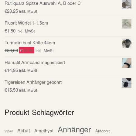
Rutilquarz Spitze Auswahl A, B oder C
€
28,25
inkl. MwSt
Fluorit Würfel 1-1,5cm
€
1,50
inkl. MwSt
Turmalin bunt Kette 44cm
€
60,00
€
39,90
inkl. MwSt
Hämatit Armband magnetisiert
€
14,95
inkl. MwSt
Tigereisen Anhänger gebohrt
€
15,50
inkl. MwSt
Produkt-Schlagwörter
Anhänger
Achat
Amethyst
Aragonit
925er