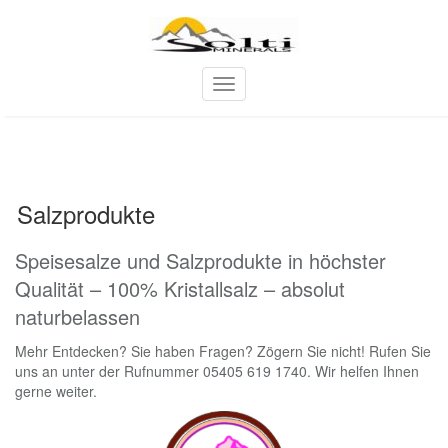
Skip
to
content
T
o
g
g
l
e
Salzprodukte
n
a
v
Speisesalze und Salzprodukte in höchster
i
Qualität – 100% Kristallsalz – absolut
g
a
naturbelassen
t
i
Mehr Entdecken? Sie haben Fragen? Zögern Sie nicht! Rufen Sie
o
uns an unter der Rufnummer 05405 619 1740. Wir helfen Ihnen
n
gerne weiter.