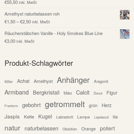
€
55,50
inkl. MwSt
Amethyst naturbelassen roh
€
1,50
–
€
2,50
inkl. MwSt
Räucherstäbchen Vanille - Holy Smokes Blue Line
€
3,00
inkl. MwSt
Produkt-Schlagwörter
Anhänger
Achat
Amethyst
Aragonit
925er
Armband
Calcit
Bergkristall
Figur
blau
Donut
getrommelt
gebohrt
Herz
grün
Freeform
Jaspis
Kugel
Kette
Lampe
lila
Labradorit
Lapislazuli
natur
naturbelassen
poliert
Orange
Obsidian