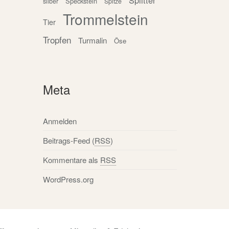
Splitter
Speckstein
silber
Spitze
Trommelstein
Tier
Tropfen
Turmalin
Öse
Meta
Anmelden
Beitrags-Feed (
RSS
)
Kommentare als
RSS
WordPress.org