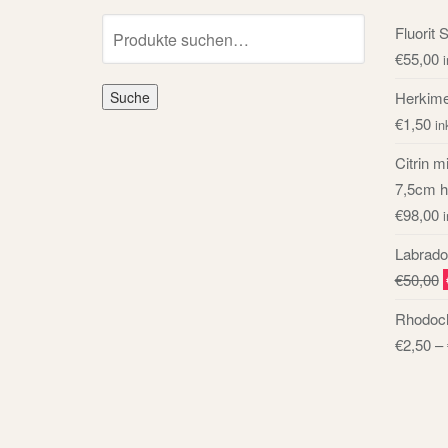
Suche
Fluorit 
nach:
€
55,00
Suche
Herkime
€
1,50
in
Citrin m
7,5cm h
€
98,00
Labrador
€
50,00
Rhodoch
€
2,50
–