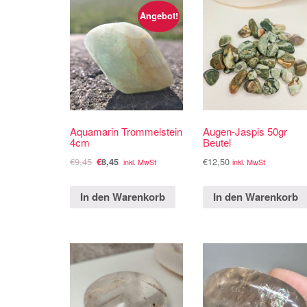
Angebot!
Aquamarin Trommelstein
Augen-Jaspis 50gr
4cm
Beutel
€
9,45
€
12,50
€
8,45
inkl. MwSt
inkl. MwSt
In den Warenkorb
In den Warenkorb