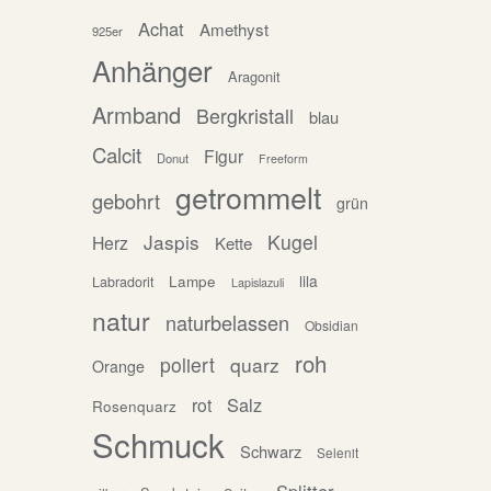
Achat
Amethyst
925er
Anhänger
Aragonit
Armband
Bergkristall
blau
Calcit
Figur
Donut
Freeform
getrommelt
gebohrt
grün
Jaspis
Kugel
Herz
Kette
Lampe
lila
Labradorit
Lapislazuli
natur
naturbelassen
Obsidian
roh
poliert
quarz
Orange
Salz
rot
Rosenquarz
Schmuck
Schwarz
Selenit