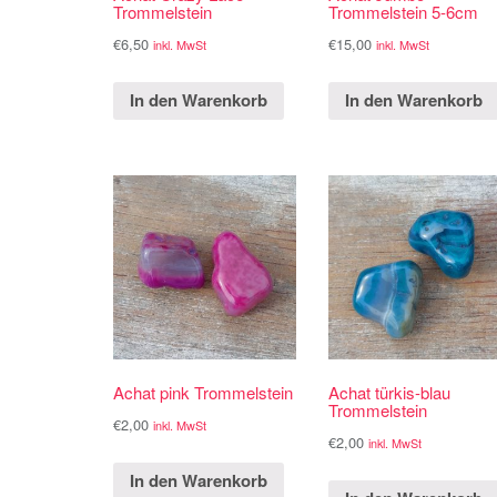
Trommelstein
Trommelstein 5-6cm
€
6,50
€
15,00
inkl. MwSt
inkl. MwSt
In den Warenkorb
In den Warenkorb
Achat pink Trommelstein
Achat türkis-blau
Trommelstein
€
2,00
inkl. MwSt
€
2,00
inkl. MwSt
In den Warenkorb