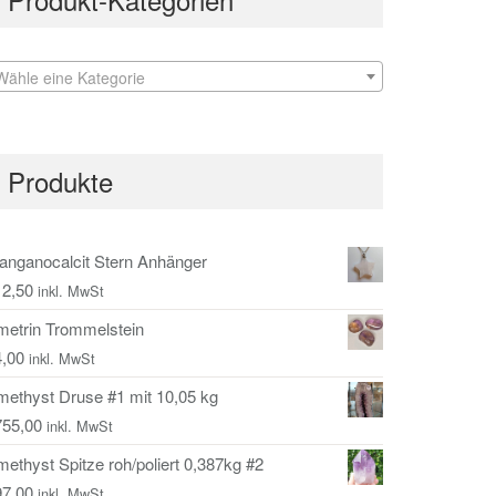
Wähle eine Kategorie
Produkte
anganocalcit Stern Anhänger
12,50
inkl. MwSt
metrin Trommelstein
4,00
inkl. MwSt
methyst Druse #1 mit 10,05 kg
755,00
inkl. MwSt
ethyst Spitze roh/poliert 0,387kg #2
97,00
inkl. MwSt