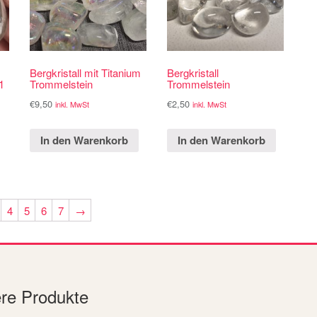
Bergkristall mit Titanium
Bergkristall
1
Trommelstein
Trommelstein
€
9,50
€
2,50
inkl. MwSt
inkl. MwSt
In den Warenkorb
In den Warenkorb
4
5
6
7
→
ere Produkte