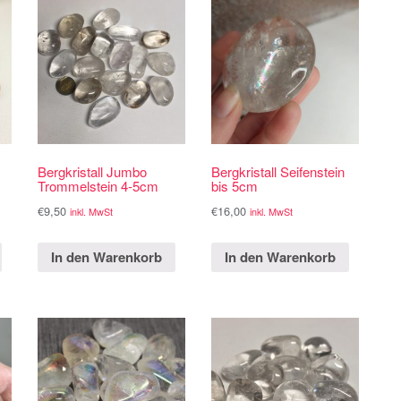
Bergkristall Jumbo
Bergkristall Seifenstein
Trommelstein 4-5cm
bis 5cm
€
9,50
€
16,00
inkl. MwSt
inkl. MwSt
In den Warenkorb
In den Warenkorb