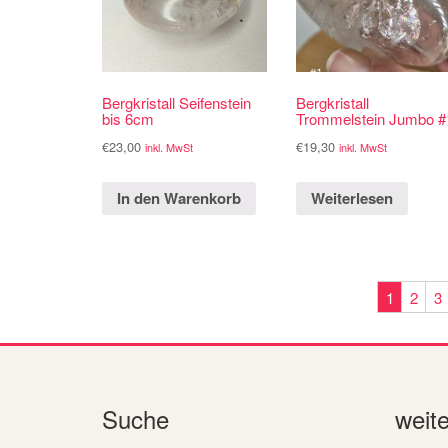
Bergkristall Seifenstein
Bergkristall
bis 6cm
Trommelstein Jumbo #
€
23,00
€
19,30
inkl. MwSt
inkl. MwSt
In den Warenkorb
Weiterlesen
1
2
3
Suche
weit