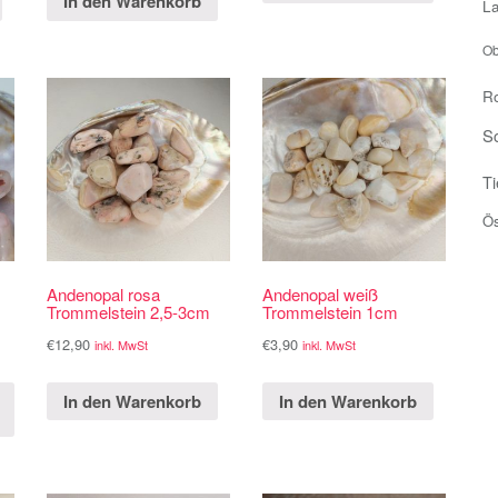
In den Warenkorb
L
Ob
R
S
Ti
Ö
Andenopal rosa
Andenopal weiß
Trommelstein 2,5-3cm
Trommelstein 1cm
€
12,90
€
3,90
inkl. MwSt
inkl. MwSt
In den Warenkorb
In den Warenkorb