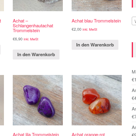
t
Achat –
Achat blau Trommelstein
Schlangenhautachat
€
2,00
inkl. MwSt
Trommelstein
€
6,90
inkl. MwSt
In den Warenkorb
In den Warenkorb
M
€
A
€
A
€
Am
Achat lila Trommelstein
Achat orange-rot
€