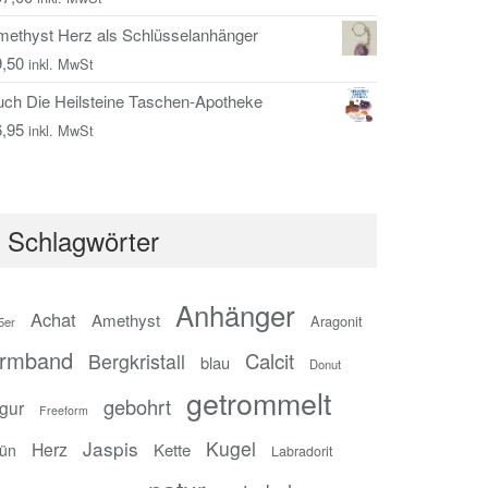
methyst Herz als Schlüsselanhänger
9,50
inkl. MwSt
uch Die Heilsteine Taschen-Apotheke
6,95
inkl. MwSt
Schlagwörter
Anhänger
Achat
Amethyst
Aragonit
5er
rmband
Calcit
Bergkristall
blau
Donut
getrommelt
gebohrt
igur
Freeform
Jaspis
Kugel
Herz
Kette
rün
Labradorit