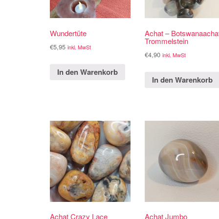
Wundertüte
Achat – Botswanaacha
Trommelstein
€
5,95
inkl. MwSt
€
4,90
inkl. MwSt
In den Warenkorb
In den Warenkorb
Achat Crazy Lace
Achat Jumbo