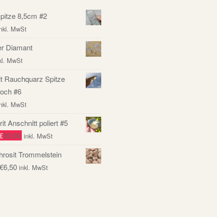
Spitze 8,5cm #2
inkl. MwSt
r Diamant
kl. MwSt
it Rauchquarz Spitze
och #6
inkl. MwSt
it Anschnitt poliert #5
€
39,00
inkl. MwSt
rosit Trommelstein
€
6,50
inkl. MwSt