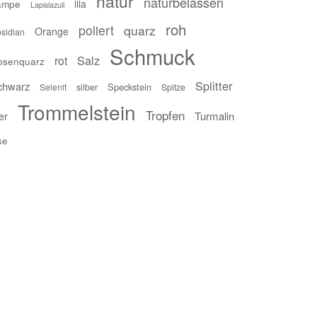
natur
naturbelassen
ampe
lila
Lapislazuli
roh
poliert
quarz
Orange
sidian
Schmuck
Salz
rot
osenquarz
Splitter
chwarz
Speckstein
silber
Spitze
Selenit
Trommelstein
Tropfen
er
Turmalin
se