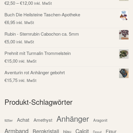
€
2,50
–
€
12,00
inkl. MwSt
Buch Die Heilsteine Taschen-Apotheke
€
6,95
inkl. MwSt
Rubin - Sternrubin Cabochon ca. 5mm
€
5,00
inkl. MwSt
Prehnit mit Turmalin Trommelstein
€
15,00
inkl. MwSt
Aventurin rot Anhänger gebohrt
€
15,75
inkl. MwSt
Produkt-Schlagwörter
Anhänger
Achat
Amethyst
Aragonit
925er
Armband
Calcit
Bergkristall
Figur
blau
Donut