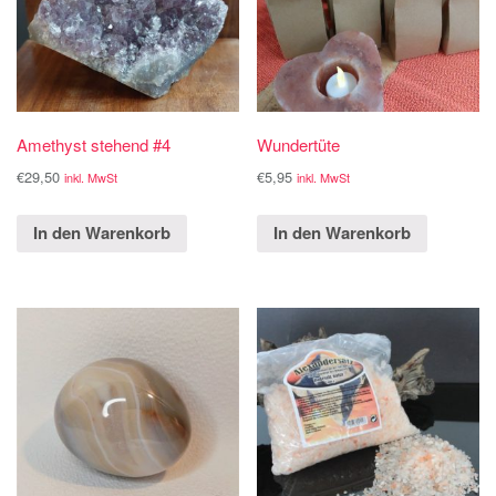
Amethyst stehend #4
Wundertüte
€
29,50
€
5,95
inkl. MwSt
inkl. MwSt
In den Warenkorb
In den Warenkorb