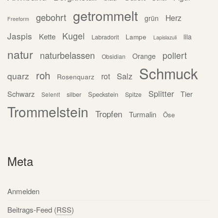
getrommelt
gebohrt
Herz
grün
Freeform
Jaspis
Kugel
Kette
Lampe
lila
Labradorit
Lapislazuli
natur
naturbelassen
poliert
Orange
Obsidian
Schmuck
roh
quarz
Salz
rot
Rosenquarz
Splitter
Schwarz
Tier
Speckstein
silber
Spitze
Selenit
Trommelstein
Tropfen
Turmalin
Öse
Meta
Anmelden
Beitrags-Feed (
RSS
)