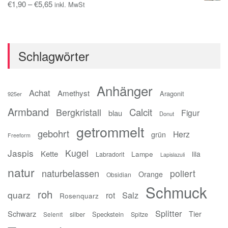
€
1,90
–
€
5,65
inkl. MwSt
Schlagwörter
Anhänger
Achat
Amethyst
Aragonit
925er
Armband
Calcit
Bergkristall
Figur
blau
Donut
getrommelt
gebohrt
Herz
grün
Freeform
Jaspis
Kugel
Kette
Lampe
lila
Labradorit
Lapislazuli
natur
naturbelassen
poliert
Orange
Obsidian
Schmuck
roh
quarz
Salz
rot
Rosenquarz
Splitter
Schwarz
Tier
Speckstein
silber
Spitze
Selenit