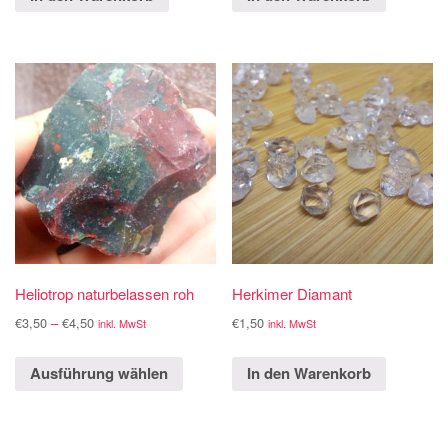
Heliotrop naturbelassen roh
Herkimer Diamant
€
3,50
–
€
4,50
€
1,50
inkl. MwSt
inkl. MwSt
Ausführung wählen
In den Warenkorb