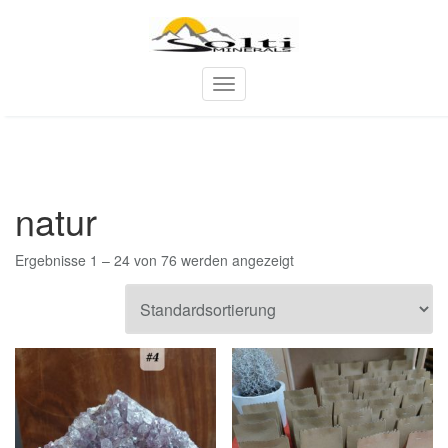
Skip
to
content
T
o
g
g
l
e
natur
n
a
v
Ergebnisse 1 – 24 von 76 werden angezeigt
i
g
a
t
i
o
n