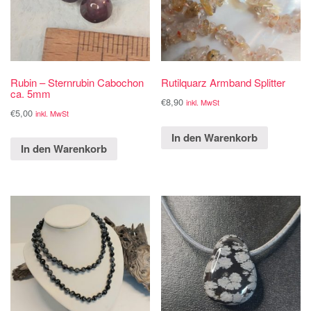
Rubin – Sternrubin Cabochon
Rutilquarz Armband Splitter
ca. 5mm
€
8,90
inkl. MwSt
€
5,00
inkl. MwSt
In den Warenkorb
In den Warenkorb