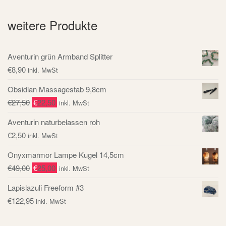
weitere Produkte
Aventurin grün Armband Splitter
€
8,90
inkl. MwSt
Obsidian Massagestab 9,8cm
€
27,50
€
22,50
inkl. MwSt
Aventurin naturbelassen roh
€
2,50
inkl. MwSt
Onyxmarmor Lampe Kugel 14,5cm
€
49,00
€
25,00
inkl. MwSt
Lapislazuli Freeform #3
€
122,95
inkl. MwSt