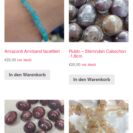
Amazonit Armband facettiert
Rubin – Sternrubin Cabochon
-1,8cm
€
22,00
inkl. MwSt
€
20,00
inkl. MwSt
In den Warenkorb
In den Warenkorb