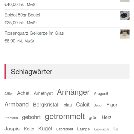
€
40,00
inkl. MwSt
Epidot 50gr Beutel
€
25,00
inkl. MwSt
Rosenquarz Gelkerze im Glas
€
6,90
inkl. MwSt
Schlagwörter
Anhänger
Achat
Amethyst
Aragonit
925er
Armband
Calcit
Bergkristall
Figur
blau
Donut
getrommelt
gebohrt
Herz
grün
Freeform
Jaspis
Kugel
Kette
Lampe
lila
Labradorit
Lapislazuli