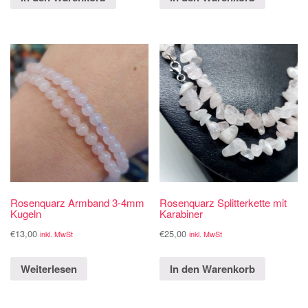
Rosenquarz Armband 3-4mm
Rosenquarz Splitterkette mit
Kugeln
Karabiner
€
13,00
€
25,00
inkl. MwSt
inkl. MwSt
Weiterlesen
In den Warenkorb