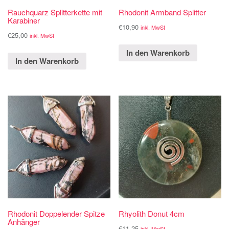
Rauchquarz Splitterkette mit
Rhodonit Armband Splitter
Karabiner
€
10,90
inkl. MwSt
€
25,00
inkl. MwSt
In den Warenkorb
In den Warenkorb
Rhodonit Doppelender Spitze
Rhyolith Donut 4cm
Anhänger
€
11,25
inkl. MwSt