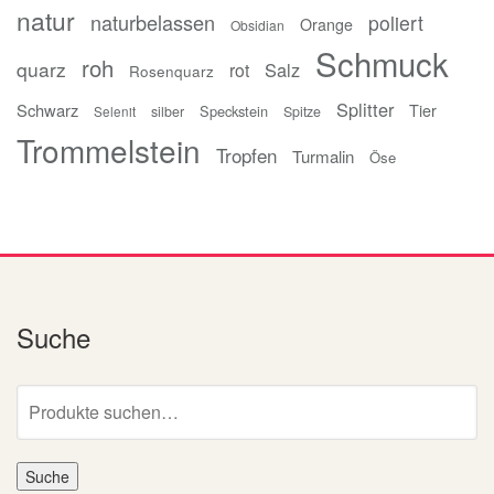
natur
naturbelassen
poliert
Orange
Obsidian
Schmuck
roh
quarz
Salz
rot
Rosenquarz
Splitter
Schwarz
Tier
Speckstein
silber
Spitze
Selenit
Trommelstein
Tropfen
Turmalin
Öse
Suche
Suche
nach:
Suche