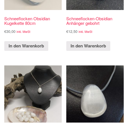
Schneeflocken Obsidian
Schneeflocken-Obsidian
Kugelkette 80cm
Anhänger gebohrt
€
30,00
€
12,50
inkl. MwSt
inkl. MwSt
In den Warenkorb
In den Warenkorb