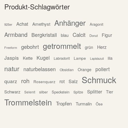
Produkt-Schlagwörter
Anhänger
Achat
Amethyst
Aragonit
925er
Armband
Calcit
Bergkristall
Figur
blau
Donut
getrommelt
gebohrt
Herz
grün
Freeform
Jaspis
Kugel
Kette
Lampe
lila
Labradorit
Lapislazuli
natur
naturbelassen
poliert
Orange
Obsidian
Schmuck
roh
quarz
Salz
rot
Rosenquarz
Splitter
Schwarz
Tier
Speckstein
silber
Spitze
Selenit
Trommelstein
Tropfen
Turmalin
Öse