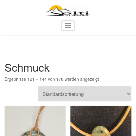
Skip
to
content
T
o
g
g
l
e
Schmuck
n
a
v
Ergebnisse 121 – 144 von 178 werden angezeigt
i
g
a
t
i
o
n